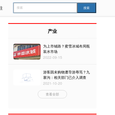
注
搜索
产业
为上市铺路？蜜雪冰城布局瓶
装水市场
2022-09-15
游客因未购物遭导游辱骂？九
寨沟：相关部门已介入调查
2021-10-20
查看全部