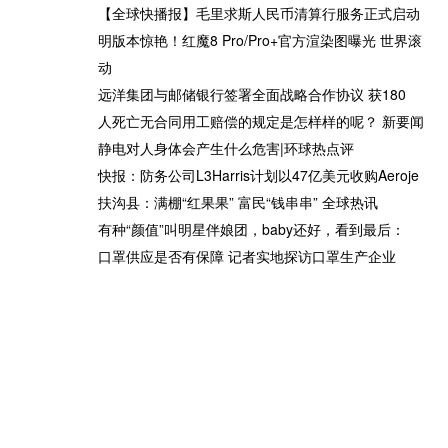
【全球快播报】毛里求斯人民币清算行服务正式启动
明版本惊艳！红魔8 Pro/Pro+官方渲染图曝光 世界滚
动
病
厦门2023兔年贺岁普通纪念币
【天天速看料】2023南通贺岁
远洋集团与邮储银行签署全面战略合作协议 获180
预约官网入口汇总
币中国工商银行预约方式汇总
人死亡无合同用工赔偿的规定是怎样样的呢？ 新要闻
静电对人身体会产生什么危害|环球热点评
快报：防务公司L3Harris计划以47亿美元收购Aeroje
扶沟县：满棚“红果果” 富民“钱串串” 全球热讯
有种“颜值”叫明星伴娘团，baby还好，看到最后：
激
世界看热讯：顾地科技: 关于
口罩供应是否有保障 记者实地探访口罩生产企业
明星发胖有多丑？昔日女神颜
单
召开2023年第一次临时股东大
值似路人，发腮发福老态尽
会的通知
显-观速讯