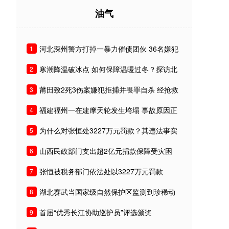
油气
河北深州警方打掉一暴力催债团伙 36名嫌犯
1
被刑拘
寒潮降温破冰点 如何保障温暖过冬？探访北
2
京城管及供热
莆田致2死3伤案嫌犯拒捕并畏罪自杀 经抢救
3
无效死亡
福建福州一在建摩天轮发生垮塌 事故原因正
4
在调查中
为什么对张恒处3227万元罚款？其违法事实
5
有哪些？
山西民政部门支出超2亿元捐款保障受灾困
6
难民众基本生活
张恒被税务部门依法处以3227万元罚款
7
湖北赛武当国家级自然保护区监测到珍稀动
8
物
首届“优秀长江协助巡护员”评选颁奖
9