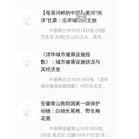
(记者 赵建华)上海市税务局第一稽
查局前期在艺人郑爽偷逃税案件检
【母亲河畔的中国】黄河“润
查过程中
泽”甘肃：沿岸城市兴文旅
中新网兰州10月18日电 (闫姣
艾庆龙 吉翔)“红山白土头，黄河向
西流。”不少人疑问，天下黄河向东
流，为何甘肃永靖县这段黄河却向
《清华城市健康设施指
西
数》：城市健康设施状况与
其经济发
中新网北京10月18日电 《清华
城市健康设施指数》18日在北京发
布。报告成果显示，城市健康设施
指数领先城市以中心城市和东部沿
安徽黄山救助国家一级保护
海城市
动物：白锦长尾稚、野生梅
花鹿
中新网安徽黄山10月18日电
(刘浩 黄启宝 汪娜)10月17日至18