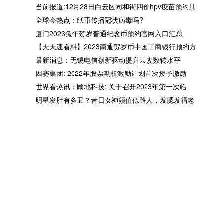
当前报道:12月28日白云区同和街四价hpv疫苗预约具
全球今热点：纸币传播冠状病毒吗?
厦门2023兔年贺岁普通纪念币预约官网入口汇总
当前报道:12月28日白云区同
全球今热点：纸币传播冠状
【天天速看料】2023南通贺岁币中国工商银行预约方
和街四价hpv疫苗预约具体时
毒吗?
最新消息：无锡电信创新驱动提升云改数转水平
间
因赛集团: 2022年股票期权激励计划首次授予激励
世界看热讯：顾地科技: 关于召开2023年第一次临
明星发胖有多丑？昔日女神颜值似路人，发腮发福老
最新消息：无锡电信创新驱动
因赛集团: 2022年股票期权
提升云改数转水平
励计划首次授予激励对象名