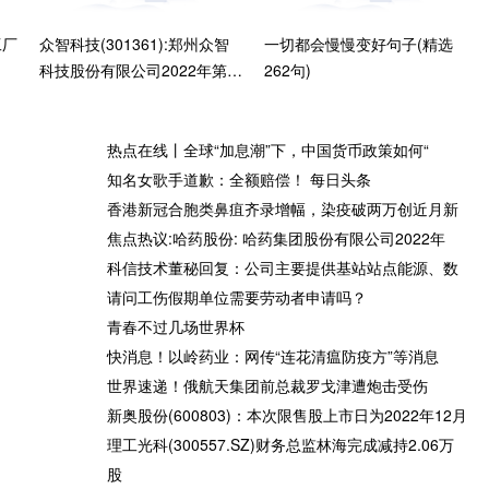
工厂
众智科技(301361):郑州众智
一切都会慢慢变好句子(精选
科技股份有限公司2022年第二
262句)
次临时股东大会决议
热点在线丨全球“加息潮”下，中国货币政策如何“
知名女歌手道歉：全额赔偿！ 每日头条
香港新冠合胞类鼻疽齐录增幅，染疫破两万创近月新
股份
光莆股份董秘回复：公司目前
安逸花网贷逾期还款影响征信
焦点热议:哈药股份: 哈药集团股份有限公司2022年
正加急备货，努力生产，争取
吗
科信技术董秘回复：公司主要提供基站站点能源、数
早日满足消费者的需求|天天视
请问工伤假期单位需要劳动者申请吗？
点
青春不过几场世界杯
快消息！以岭药业：网传“连花清瘟防疫方”等消息
世界速递！俄航天集团前总裁罗戈津遭炮击受伤
输提
为什么腌制好的排骨不用再洗
外媒：SK集团旗下电池制造公
新奥股份(600803)：本次限售股上市日为2022年12月
不断
一遍? 环球快播报
司计划3年内开发出无钴电池
理工光科(300557.SZ)财务总监林海完成减持2.06万
股