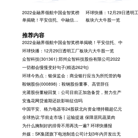
2022金融界领航中国金智奖榜
环球快播：12月29日透明
单揭晓！平安信托、中融信托
板块六大牛股一览
两家公司荣获“杰出信托公司
推荐内容
奖”
2022金融界领航中国金智奖榜单揭晓！平安信托、中
环球快播：12月29日透明工厂板块六大牛股一览
众智科技(301361):郑州众智科技股份有限公司2022
环球今热点：银保监会：商业
鞍钢股份(000898)：鞍钢
一切都会慢慢变好句子(精选262句)
银行应当为所托管的每只产品
董事、高管辞任
环球今热点：银保监会：商业银行应当为所托管的每
单独建账、单独核算
鞍钢股份(000898)：鞍钢股份董事、高管辞任
光莆股份董秘回复：公司目前正加急备货，努力生产
安逸花网贷逾期还款影响征信吗
中国平安、格力电器等24股获北向资金增持额超亿元
中国平安、格力电器等24股获
全球热议:节前走市场丨运
全球热议:节前走市场丨运输提速 保障居民蔬菜肉
北向资金增持额超亿元|环球实
速 保障居民蔬菜肉类供应
为什么腌制好的排骨不用再洗一遍? 环球快播报
时
档
外媒：SK集团旗下电池制造公司计划3年内开发出无