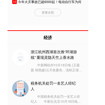
今年火灾事故已超6000起！电动自行车为何
10
频频爆炸？
查看全部
经济
浙江杭州西湖首次推“环湖游
线” 重现灵隐天竺上香水路
中新网杭州10月18日电 (王题
题 胡燕婕)云天收夏色，浅秋正渐
浓。10月18日，浙江杭州市西湖游
船有限公司推出的惠民多站点“西湖
税务机关处罚一名艺人经纪
环湖游
人
中国税务机关处罚一名艺人经
纪人 中新社北京10月18日电