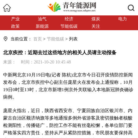
搜索
产业
油气
经济
煤炭
电力
政策
新能源
节能低碳
关注
当前位置：
首页
>
节能低碳
> 列表
北京疾控：近期去过这些地方的相关人员请主动报备
来源： 时间：2021-10-20 10:45:48
中新网
北京10月19日电(记者 陈杭)北京市今日召开疫情防控新闻
发布会，北京市疾控中心副主任庞星火在发布会上通报称，10月
19日0时至13时，北京市新增1例京外关联输入本地新冠肺炎确诊
病例。
庞星火指出，近日，陕西省西安市、宁夏回族自治区银川市、内
蒙古自治区额济纳旗等多地通报多例外省游客及密切接触者核酸
检测阳性，传播链广，防控工作不能有丝毫松懈，各单位部门要
严格落实四方责任，坚持从严从紧防控措施，市民朋友要保持高