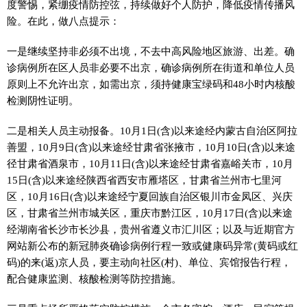
度警惕，紧绷疫情防控弦，持续做好个人防护，降低疫情传播风
险。在此，做八点提示：
一是继续坚持非必须不出境，不去中高风险地区旅游、出差。确
诊病例所在区人员非必要不出京，确诊病例所在街道和单位人员
原则上不允许出京，如需出京，须持健康宝绿码和48小时内核酸
检测阴性证明。
二是相关人员主动报备。10月1日(含)以来途经内蒙古自治区阿拉
善盟，10月9日(含)以来途经甘肃省张掖市，10月10日(含)以来途
径甘肃省酒泉市，10月11日(含)以来途经甘肃省嘉峪关市，10月
15日(含)以来途经陕西省西安市雁塔区，甘肃省兰州市七里河
区，10月16日(含)以来途经宁夏回族自治区银川市金凤区、兴庆
区，甘肃省兰州市城关区，重庆市黔江区，10月17日(含)以来途
经湖南省长沙市长沙县，贵州省遵义市汇川区；以及与近期官方
网站新公布的新冠肺炎确诊病例行程一致或健康码异常(黄码或红
码)的来(返)京人员，要主动向社区(村)、单位、宾馆报告行程，
配合健康监测、核酸检测等防控措施。