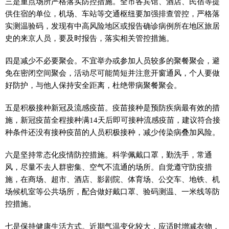
三是重点场所严格落实防控措施。全市各宾馆、酒店、民宿等提
供住宿的单位，机场、车站等交通枢纽要加强排查管控，严格落
实测温验码，发现有中高风险地区或报告确诊病例所在地区旅居
史的来京人员，要及时报告，落实相关管控措施。
四是减少不必要聚会。不宜举办或参加人员较多的聚餐聚会，避
免在密闭空间聚会，活动尽可能简短并注意开窗通风，个人要做
好防护，与他人保持安全距离，杜绝带病聚餐聚会。
五是积极接种新冠及流感疫苗。疫苗接种是预防疾病最有效的措
施，新冠疫苗全程接种满14天后即可接种流感疫苗，建议符合接
种条件还没有接种疫苗的人员积极接种，减少传染病叠加风险。
六是坚持常态化疫情防控措施。科学佩戴口罩，勤洗手，常通
风，尽量不去人群密集、空气不流通的场所。自觉遵守防疫措
施，在商场、超市、酒店、影剧院、体育场、公交车、地铁、机
场候机室等公共场所，配合做好戴口罩、验码测温、一米线等防
控措施。
七是保持健康生活方式。近期气温变化较大，应适时增减衣物，