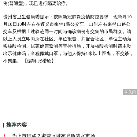
例(普通型)，现已进行隔离治疗。
贵州省卫生健康委提示：按照新冠肺炎疫情防控要求，现急寻10
月18日10时左右在遵义市乘坐1路公交车、11时左右乘坐11路公
交车及根据上述轨迹同一时间与确诊病例有交集的市民群众。请
以上人员立即向所在社区、单位报告，并配合社区、单位主动落
实核酸检测、居家健康监测等管控措施，开展核酸检测时请主动
出示健康码，全程佩戴口罩，与他人保持1米以上距离，不交谈，
不聚集。
【编辑:张楷欣】
X 关闭
推荐内容
1、
为上市铺路？蜜雪冰城布局瓶装水市场