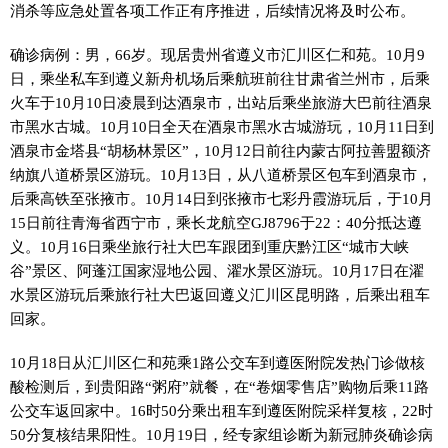
消杀等应急处置各项工作正有序推进，后续情况将及时公布。
确诊病例：男，66岁。现居贵州省遵义市汇川区仁和苑。10月9
日，乘坐私车到遵义新舟机场后乘航班前往甘肃省兰州市，后乘
火车于10月10日凌晨到达酒泉市，出站后乘坐旅游大巴前往酒泉
市黑水古城。10月10日全天在酒泉市黑水古城游玩，10月11日到
酒泉市金塔县“胡杨林景区”，10月12日前往内蒙古阿拉善盟额济
纳旗八道桥景区游玩。10月13日，从八道桥景区包车到酒泉市，
后乘高铁至张掖市。10月14日到张掖市七彩丹霞游玩后，于10月
15日前往青海省西宁市，乘长龙航空GJ8796于22：40分抵达遵
义。10月16日乘坐旅行社大巴车跟团到重庆黔江区“城市大峡
谷”景区、阿蓬江国家湿地公园、濯水景区游玩。10月17日在濯
水景区游玩后乘旅行社大巴返回遵义汇川区昆明路，后乘出租车
回家。
10月18日从汇川区仁和苑乘1路公交车到遵医附院发热门诊做核
酸检测后，到贵阳路“粥府”就餐，在“卷烟零售店”购物后乘11路
公交车返回家中。16时50分乘出租车到遵医附院采样复核，22时
50分复核结果阳性。10月19日，经专家组诊断为新冠肺炎确诊病