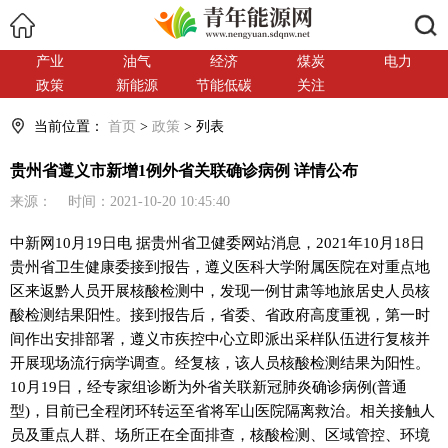
搜索
产业
油气
经济
煤炭
电力
政策
新能源
节能低碳
关注
当前位置：
首页
>
政策
> 列表
贵州省遵义市新增1例外省关联确诊病例 详情公布
来源： 时间：2021-10-20 10:45:40
中新网
10月19日电 据贵州省卫健委网站消息，2021年10月18日
贵州省卫生健康委接到报告，遵义医科大学附属医院在对重点地
区来返黔人员开展核酸检测中，发现一例甘肃等地旅居史人员核
酸检测结果阳性。接到报告后，省委、省政府高度重视，第一时
间作出安排部署，遵义市疾控中心立即派出采样队伍进行复核并
开展现场流行病学调查。经复核，该人员核酸检测结果为阳性。
10月19日，经专家组诊断为外省关联新冠肺炎确诊病例(普通
型)，目前已全程闭环转运至省将军山医院隔离救治。相关接触人
员及重点人群、场所正在全面排查，核酸检测、区域管控、环境