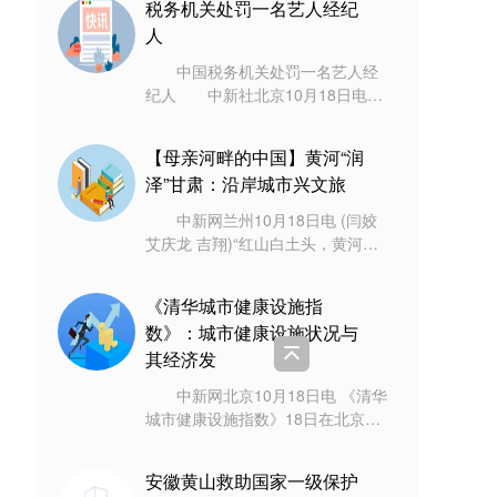
税务机关处罚一名艺人经纪
环湖游
人
中国税务机关处罚一名艺人经
纪人 中新社北京10月18日电
(记者 赵建华)上海市税务局第一稽
查局前期在艺人郑爽偷逃税案件检
【母亲河畔的中国】黄河“润
查过程中
泽”甘肃：沿岸城市兴文旅
中新网兰州10月18日电 (闫姣
艾庆龙 吉翔)“红山白土头，黄河向
西流。”不少人疑问，天下黄河向东
流，为何甘肃永靖县这段黄河却向
《清华城市健康设施指
西
数》：城市健康设施状况与
其经济发
中新网北京10月18日电 《清华
城市健康设施指数》18日在北京发
布。报告成果显示，城市健康设施
指数领先城市以中心城市和东部沿
安徽黄山救助国家一级保护
海城市