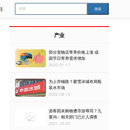
注
搜索
产业
部分宠物店寄养价格上涨 或
因节日寄养需求增加
2023-01-17
为上市铺路？蜜雪冰城布局瓶
装水市场
2022-09-15
游客因未购物遭导游辱骂？九
寨沟：相关部门已介入调查
2021-10-20