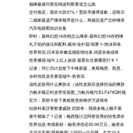
不到三个月 Adobe摇身一变：
星期四分享：一位校长用四种
巅峰极速印第安纳波利斯赛道怎么跑
从“AI大输家”成了“AI大赢家”
状态来定义管理者的松弛感优
交付推迟，股价大跌37%！贾跃亭微博道歉，还暗示
AI时代“谁是赢家”有答案了？_
秀的管理者不
二婚家庭遗产继承顺序是什么，再婚后遗产怎样继承
世界聚看点
汽车电路图知识合集
即时：最终幻想16存档怎么继承-最终幻想16存档继
丸子馅的做法和配料,糯米/金针菇/胡萝卜/肉沫和各
鸣
取得法院拍卖房产需要多久的
每日消息!南方地区有大范围持
世界简讯:日本宣布禽流感疫情结束 鸡蛋价格或将
时间
续性强降水 华北黄淮将现持续
世界播报:端午上亿人旅游 最爱在甘肃哪里打卡？
性高温
记者：拜仁仍计划签下中锋新援，奥斯梅恩、凯恩、
乡村传统龙舟赛迎端午-热资讯
油性皮肤用什么爽肤水（油性皮肤应选择控油的爽肤
力帆丰顺正时皮带安装图_力帆兴顺汽车LF479Q时规
仝卓事件怎么回事_仝卓事件
绝了！4队交易方案出炉，快
官方：里耶卡签下奥格斯堡前锋伊万诺维奇
简述
船得到保罗，湖人得到格林、
扣留科索沃警察遭威胁 武契奇：我很多晚上睡不着
考文顿
黄牛都疯了？记者：梅西预计迈阿密首秀的转售票价
世界信息:奇德新材：融资净偿还30.06万元，融资余
北京汽车将“脱胎换骨”？回归一个品牌，主攻10-3