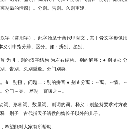
时离别后的情感）。分别。告别。久别重逢。
用规范汉字（常用字）。此字始见于商代甲骨文，其甲骨文字形像用
由本义引申指分辨、区分。如：辨别、鉴别。
首 为刂，别的汉字结构 为左右结构。别的解释：● 别 é ◎ 分
别。告别。久别重逢。分门别类。
è 别扭 。问题二：别的拼音 ● 别 é 分离：～离。～情。～
。分门～类。 差别：霄壤之～。
、动词、形容词、数量词、副词的词。释义：别坚持要求对方改
释：别子，古代指天子诸侯的嫡长子以外的儿子。
，希望能对大家有所帮助。