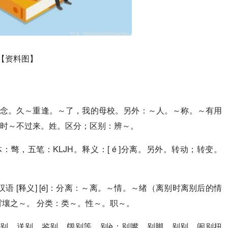
【资料图】
。临～纪念。久～重逢。～了，我的母校。另外：～人。～称。～有用
时～不过来。姓。区分；区别：辨～。
：彆，五笔：KLJH。释义：[ é ]分离。另外。转动；转变。
度汉语 [释义] [é]：分离：～离。～情。～绪（离别时离别后的情
霄壤之～。 分类：类～。性～。职～。
识别、送别、鉴别、阔别等。别è：别嘴、别脚、别别、闹别扭