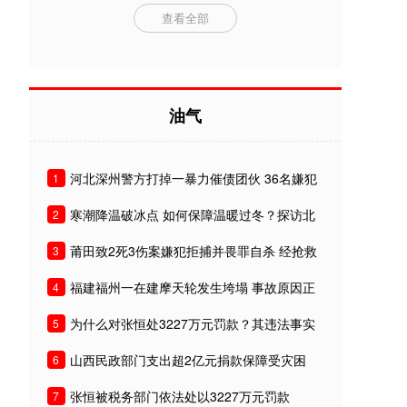
查看全部
油气
河北深州警方打掉一暴力催债团伙 36名嫌犯
1
被刑拘
寒潮降温破冰点 如何保障温暖过冬？探访北
2
京城管及供热
莆田致2死3伤案嫌犯拒捕并畏罪自杀 经抢救
3
无效死亡
福建福州一在建摩天轮发生垮塌 事故原因正
4
在调查中
为什么对张恒处3227万元罚款？其违法事实
5
有哪些？
山西民政部门支出超2亿元捐款保障受灾困
6
难民众基本生活
张恒被税务部门依法处以3227万元罚款
7