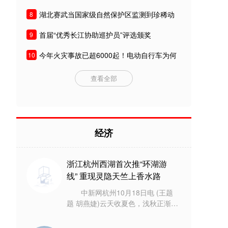
湖北赛武当国家级自然保护区监测到珍稀动
8
物
首届“优秀长江协助巡护员”评选颁奖
9
今年火灾事故已超6000起！电动自行车为何
10
频频爆炸？
查看全部
经济
浙江杭州西湖首次推“环湖游
线” 重现灵隐天竺上香水路
中新网杭州10月18日电 (王题
题 胡燕婕)云天收夏色，浅秋正渐
浓。10月18日，浙江杭州市西湖游
船有限公司推出的惠民多站点“西湖