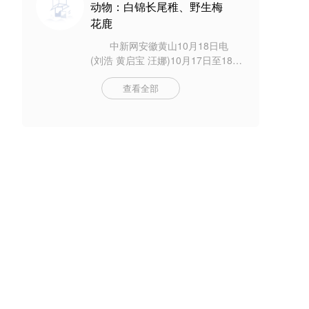
动物：白锦长尾稚、野生梅
花鹿
中新网安徽黄山10月18日电
(刘浩 黄启宝 汪娜)10月17日至18
日，安徽省黄山市当地民警先后救
查看全部
助国家一级保护动物白锦长尾稚和
野生梅花