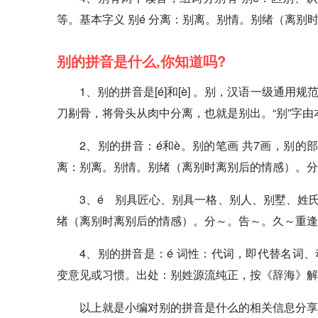
等。基本字义 别é 分离：别离。别情。别绪（离别
别的拼音是什么,你知道吗?
1、别的拼音是[é]和[è] 。别，汉语一级通
刀剔骨，将骨头从肉中分离，也就是别出。“别”字
2、别的拼音：é和è。别的笔画 共7画，别的部
离：别离。别情。别绪（离别时离别后的情感）。分
3、é 别具匠心、别具一格、别人、别墅、姓氏。
绪（离别时离别后的情感）。分～。告～。久～重逢
4、别的拼音是：é 词性：代词，即代替名词
变意见或习惯。出处：别姓源流纯正，按《辞海》解
以上就是小编对别的拼音是什么的相关信息分享