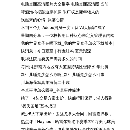
啤酒泡枸杞蹦迪穿护膝 朱广权
飘起来的心情_飘落心情
电脑桌面高清图片大全带字 电脑桌面高清图 当前
是懂年轻人的
啤酒泡枸杞蹦迪穿护膝 朱广权是懂年轻人的
飘起来的心情_飘落心情
不到三个月 Adobe摇身一变：从“AI大输家”成了
星期四分享：一位校长用四种状态来定义管理者的松
我的世界盒子在哪下载_我的世界盒子怎么下载版本|
我的世界盒子在哪下载_我的
快消息！今日夏至｜荷曳蛙
快消息！今日夏至｜荷曳蛙鸣 夏意渐深
世界盒子怎么下载版本|天天快
夏意渐深
取得法院拍卖房产需要多久的时间
播
每日消息!南方地区有大范围持续性强降水 华北黄
新生儿睡觉少怎么办啊_新生儿睡觉少怎么回事
川岛海荷写真集海荷二十歳
仝卓事件怎么回事_仝卓事件简述
新生儿睡觉少怎么办啊_新生
川岛海荷写真集海荷二十歳
绝了！4队交易方案出炉，快船得到保罗，湖人得到
儿睡觉少怎么回事
“扬氏国足”基本成型
威少5大下家出炉：去猛龙拿大合同，回雷霆归根，
热点评！Haynes：哈雷尔拒绝下赛季270万美元球员
杰瑞股份最新公告：终止境外发行全球存托凭证事项