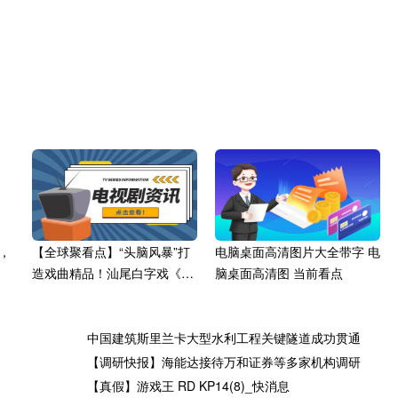
，
【全球聚看点】“头脑风暴”打
电脑桌面高清图片大全带字 电
造戏曲精品！汕尾白字戏《草
脑桌面高清图 当前看点
民宋士杰》剧本研讨会在广州
举办
中国建筑斯里兰卡大型水利工程关键隧道成功贯通
【调研快报】海能达接待万和证券等多家机构调研
【真假】游戏王 RD KP14(8)_快消息