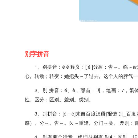
别字拼音
1、别拼音：é è 释义：[ é ]分离：告～
心。转动；转变：她把头～了过去。这个人的脾气一
2、别 拼音：é、è，部首：刂，笔画：7，繁体
姓。区分；区别。差别。类别。
3、别拼音：[é，è]来自百度汉语|报错 别_百
感）。分～。告～。久～重逢。分门～类。 差别：
4、别有两个读音，组词分别有 别é：区别、