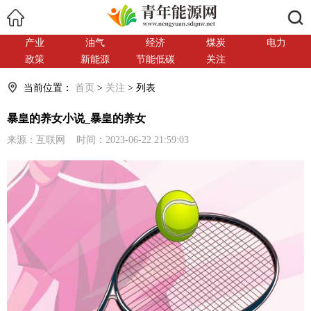
搜索
产业
油气
经济
煤炭
电力
政策
新能源
节能低碳
关注
当前位置：
首页
>
关注
> 列表
暴皇的养女小说_暴皇的养女
来源：互联网 时间：2023-06-22 21:59:03