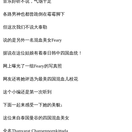
音乐好听不说，气场十足
各路男神也都曾跪倒在霉霉脚下
但这次我们不说大泰勒
说的是另外一名混血美女Feary
据说在这位姑娘有着泰日韩中四国血统！
网上曝光了一组Feary的写真照
网友还将她评选为最美四国混血儿校花
这个小编还是第一次听到
下面一起来感受一下她的美貌↓
这位来自泰国曼谷的四国混血美女
全名Thanyarat Charoenpornkittada