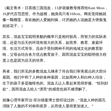
（戴文青木：日英德三国混血，13岁就被教母推荐给Kate Moss，
16岁代言范思哲。作为超模，她身高只有168cm。网友觉得她就
像一颗榴莲，喜欢她的人爱她到疯，讨厌她的人说她是大饼脸鬼
娃娃花子。）
其实，混血宝宝聪明美貌的概率只是相对较高，而智力的实际表
现，还是与后天的环境有很大的关系，如营养、教育、家庭环
境、生活方式等等。且由于受到两种不同的地域文化的教育影
响，父母会结合各方优点教育孩子。因而混血宝宝的聪明很大程
度上也是因为后天的培养。
再者，我们所见的多数混血儿继承了符合我们审美观点的大部分
基因。他们中和了人种的各种基因，比如黑种人和白种人结合，
生下的孩子多是咖啡色的。混血儿让人看起来觉得舒服、“恰到好
处”，因而混血儿给人“漂亮”的感觉也就不难理解了。
就像心理学家乔治·菲尔德曼博士曾经说过的，“混血人种的面孔
消除了人脸的不对称和差异，从而使人显得更加迷人。”