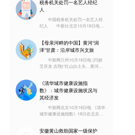
税务机关处罚一名艺人经纪
环湖游
人
中国税务机关处罚一名艺人经
纪人 中新社北京10月18日电
(记者 赵建华)上海市税务局第一稽
查局前期在艺人郑爽偷逃税案件检
【母亲河畔的中国】黄河“润
查过程中
泽”甘肃：沿岸城市兴文旅
中新网兰州10月18日电 (闫姣
艾庆龙 吉翔)“红山白土头，黄河向
西流。”不少人疑问，天下黄河向东
流，为何甘肃永靖县这段黄河却向
《清华城市健康设施指
西
数》：城市健康设施状况与
其经济发
中新网北京10月18日电 《清华
城市健康设施指数》18日在北京发
布。报告成果显示，城市健康设施
指数领先城市以中心城市和东部沿
安徽黄山救助国家一级保护
海城市