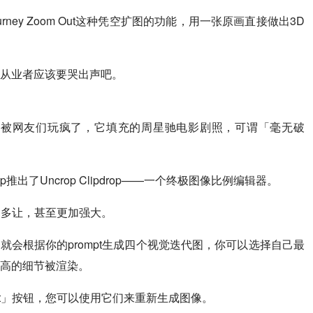
ney Zoom Out这种凭空扩图的功能，用一张原画直接做出3D
从业者应该要哭出声吧。
l的填充功能，就被网友们玩疯了，它填充的周星驰电影剧照，可谓「毫无破
drop推出了Uncrop Clipdrop——一个终极图像比例编辑器。
也是不遑多让，甚至更加强大。
rney就会根据你的prompt生成四个视觉迭代图，你可以选择自己最
高的细节被渲染。
 Out」按钮，您可以使用它们来重新生成图像。