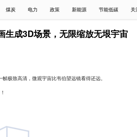
煤炭
电力
政策
新能源
节能低碳
关
布！原画生成3D场景，无限缩放无垠宇宙
变焦，每一帧极致高清，微观宇宙比韦伯望远镜看得还远。
了！