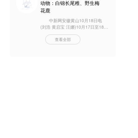
动物：白锦长尾稚、野生梅
花鹿
中新网安徽黄山10月18日电
(刘浩 黄启宝 汪娜)10月17日至18
日，安徽省黄山市当地民警先后救
查看全部
助国家一级保护动物白锦长尾稚和
野生梅花