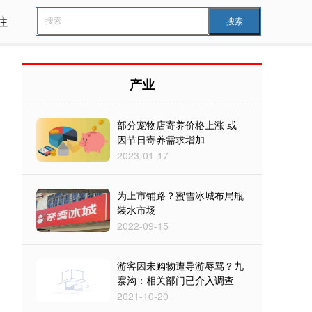
注
搜索
产业
部分宠物店寄养价格上涨 或
因节日寄养需求增加
2023-01-17
为上市铺路？蜜雪冰城布局瓶
装水市场
2022-09-15
游客因未购物遭导游辱骂？九
寨沟：相关部门已介入调查
2021-10-20