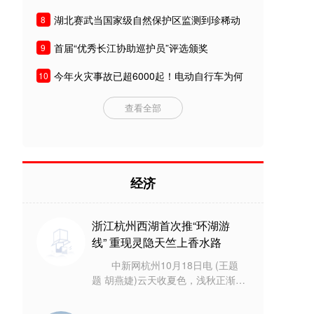
湖北赛武当国家级自然保护区监测到珍稀动
8
物
首届“优秀长江协助巡护员”评选颁奖
9
今年火灾事故已超6000起！电动自行车为何
10
频频爆炸？
查看全部
经济
浙江杭州西湖首次推“环湖游
线” 重现灵隐天竺上香水路
中新网杭州10月18日电 (王题
题 胡燕婕)云天收夏色，浅秋正渐
浓。10月18日，浙江杭州市西湖游
船有限公司推出的惠民多站点“西湖