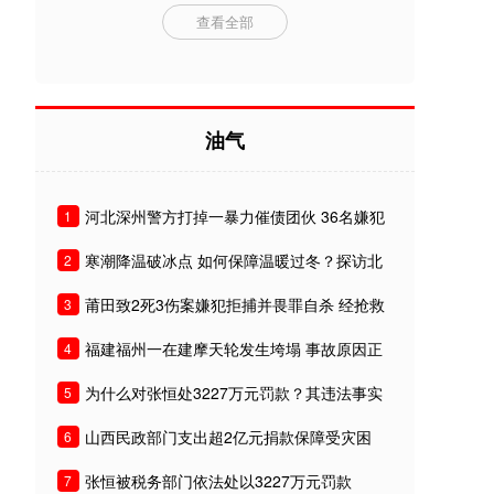
查看全部
油气
河北深州警方打掉一暴力催债团伙 36名嫌犯
1
被刑拘
寒潮降温破冰点 如何保障温暖过冬？探访北
2
京城管及供热
莆田致2死3伤案嫌犯拒捕并畏罪自杀 经抢救
3
无效死亡
福建福州一在建摩天轮发生垮塌 事故原因正
4
在调查中
为什么对张恒处3227万元罚款？其违法事实
5
有哪些？
山西民政部门支出超2亿元捐款保障受灾困
6
难民众基本生活
张恒被税务部门依法处以3227万元罚款
7