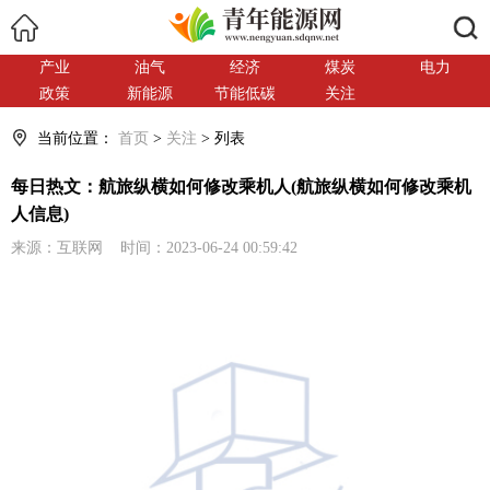
搜索
产业
油气
经济
煤炭
电力
政策
新能源
节能低碳
关注
当前位置：
首页
>
关注
> 列表
每日热文：航旅纵横如何修改乘机人(航旅纵横如何修改乘机
人信息)
来源：互联网 时间：2023-06-24 00:59:42