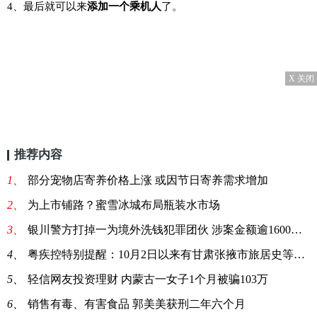
4、最后就可以来
添加一个乘机人
了。
X 关闭
推荐内容
1、
部分宠物店寄养价格上涨 或因节日寄养需求增加
2、
为上市铺路？蜜雪冰城布局瓶装水市场
3、
银川警方打掉一为境外洗钱犯罪团伙 涉案金额逾1600万元
4、
粤疾控特别提醒：10月2日以来有甘肃张掖市旅居史等4类人
5、
轻信网友投资理财 内蒙古一女子1个月被骗103万
6、
销售有毒、有害食品 郭美美获刑二年六个月