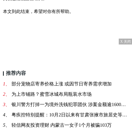
本文到此结束，希望对你有所帮助。
X 关闭
推荐内容
1、
部分宠物店寄养价格上涨 或因节日寄养需求增加
2、
为上市铺路？蜜雪冰城布局瓶装水市场
3、
银川警方打掉一为境外洗钱犯罪团伙 涉案金额逾1600万元
4、
粤疾控特别提醒：10月2日以来有甘肃张掖市旅居史等4类人
5、
轻信网友投资理财 内蒙古一女子1个月被骗103万