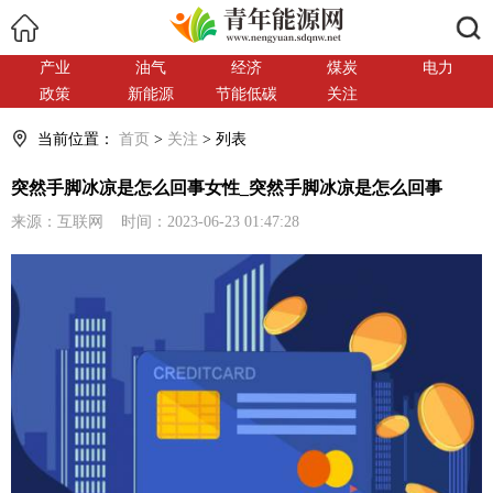
搜索
产业
油气
经济
煤炭
电力
政策
新能源
节能低碳
关注
当前位置：
首页
>
关注
> 列表
突然手脚冰凉是怎么回事女性_突然手脚冰凉是怎么回事
来源：互联网 时间：2023-06-23 01:47:28