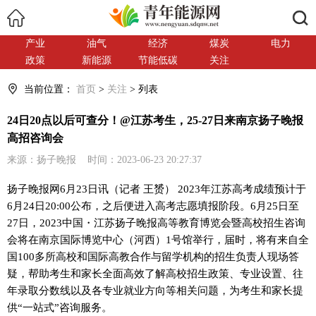
搜索
产业
油气
经济
煤炭
电力
政策
新能源
节能低碳
关注
当前位置：
首页
>
关注
> 列表
24日20点以后可查分！@江苏考生，25-27日来南京扬子晚报
高招咨询会
来源：扬子晚报 时间：2023-06-23 20:27:37
扬子晚报网6月23日讯（记者 王赟） 2023年江苏高考成绩预计于
6月24日20:00公布，之后便进入高考志愿填报阶段。6月25日至
27日，2023中国・江苏扬子晚报高等教育博览会暨高校招生咨询
会将在南京国际博览中心（河西）1号馆举行，届时，将有来自全
国100多所高校和国际高教合作与留学机构的招生负责人现场答
疑，帮助考生和家长全面高效了解高校招生政策、专业设置、往
年录取分数线以及各专业就业方向等相关问题，为考生和家长提
供“一站式”咨询服务。