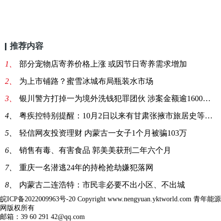
推荐内容
1、
部分宠物店寄养价格上涨 或因节日寄养需求增加
2、
为上市铺路？蜜雪冰城布局瓶装水市场
3、
银川警方打掉一为境外洗钱犯罪团伙 涉案金额逾1600万元
4、
粤疾控特别提醒：10月2日以来有甘肃张掖市旅居史等4类人
5、
轻信网友投资理财 内蒙古一女子1个月被骗103万
6、
销售有毒、有害食品 郭美美获刑二年六个月
7、
重庆一名潜逃24年的持枪抢劫嫌犯落网
8、
内蒙古二连浩特：市民非必要不出小区、不出城
皖ICP备2022009963号-20
Copyright www.nengyuan.yktworld.com 青年能源
网版权所有
邮箱：39 60 291 42@qq.com