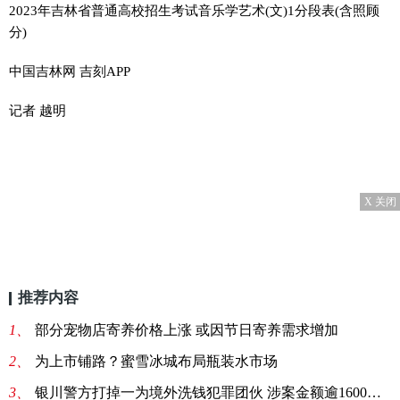
2023年吉林省普通高校招生考试音乐学艺术(文)1分段表(含照顾
分)
中国吉林网 吉刻APP
记者 越明
X 关闭
推荐内容
1、
部分宠物店寄养价格上涨 或因节日寄养需求增加
2、
为上市铺路？蜜雪冰城布局瓶装水市场
3、
银川警方打掉一为境外洗钱犯罪团伙 涉案金额逾1600万元