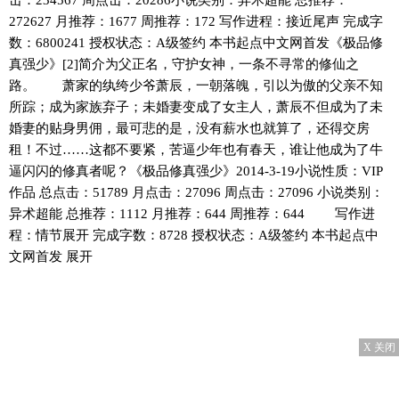
272627 月推荐：1677 周推荐：172 写作进程：接近尾声 完成字
数：6800241 授权状态：A级签约 本书起点中文网首发《极品修
真强少》[2]简介为父正名，守护女神，一条不寻常的修仙之
路。 萧家的纨绔少爷萧辰，一朝落魄，引以为傲的父亲不知
所踪；成为家族弃子；未婚妻变成了女主人，萧辰不但成为了未
婚妻的贴身男佣，最可悲的是，没有薪水也就算了，还得交房
租！不过……这都不要紧，苦逼少年也有春天，谁让他成为了牛
逼闪闪的修真者呢？《极品修真强少》2014-3-19小说性质：VIP
作品 总点击：51789 月点击：27096 周点击：27096 小说类别：
异术超能 总推荐：1112 月推荐：644 周推荐：644 写作进
程：情节展开 完成字数：8728 授权状态：A级签约 本书起点中
文网首发 展开
X 关闭