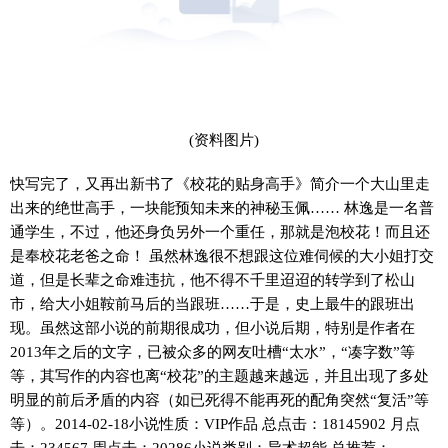
(资料图片)
快写完了，又再出新书了《校花的贴身高手》简介一个大山里走
出来的绝世高手，一块能预知未来的神秘玉佩…… 林逸是一名普
通学生，不过，他还身负另外一个重任，那就是泡校花！而且还
是奉校花老爸之命！ 虽然林逸很不想跟这位难伺候的大小姐打交
道，但是长辈之命难违抗，他不得不千里迢迢的转学到了松山
市，给大小姐鞍前马后的当跟班……于是，史上最牛的跟班出
现。虽然这部小说的前期很成功，但小说后期，特别是作者在
2013年之后的文字，已被众多的网友吐槽“太水”，“凑字数”等
等，其写作的内容也离“校花”的主题越来越远，并且出现了多处
明显的前后矛盾的内容（如已死得不能再死的配角突然“复活”等
等）。2014-02-18小说性质：VIP作品 总点击：18145902 月点
击：234567 周点击：20286小说类别：异术超能 总推荐：