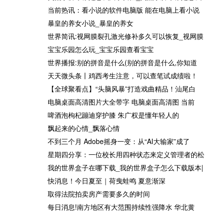
万
考生，25-27日来南京扬子晚
类综合成绩一分段表
当前热讯：看小说的软件电脑版 能在电脑上看小说
派发
报高招咨询会
暴皇的养女小说_暴皇的养女
世界简讯:视网膜裂孔激光修补多久可以恢复_视网膜
宝宝乐园怎么玩_宝宝乐园查看宝宝
世界播报:别的拼音是什么(别的拼音是什么,你知道
口：
银川市图书馆今起闭馆：馆体
速递！火炎焱！全国183个国
天天微头条丨鸡西考生注意，可以查笔试成绩啦！
查
建筑存在重大安全隐患
家气象站日最高气温突破月极
【全球聚看点】“头脑风暴”打造戏曲精品！汕尾白
值
电脑桌面高清图片大全带字 电脑桌面高清图 当前
啤酒泡枸杞蹦迪穿护膝 朱广权是懂年轻人的
飘起来的心情_飘落心情
不到三个月 Adobe摇身一变：从“AI大输家”成了
王
广东荔枝有望保鲜15天_环球
超越一个甲子的轮回 首试丰田
星期四分享：一位校长用四种状态来定义管理者的松
动态
皇冠SportCross
我的世界盒子在哪下载_我的世界盒子怎么下载版本|
快消息！今日夏至｜荷曳蛙鸣 夏意渐深
取得法院拍卖房产需要多久的时间
每日消息!南方地区有大范围持续性强降水 华北黄