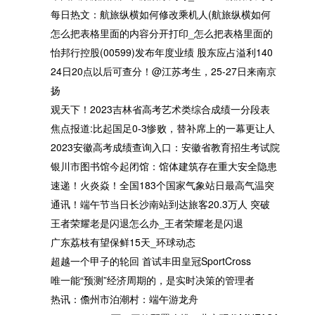
印_怎么把表格里面的内容分
业绩 股东应占溢利1407.3
每日热文：航旅纵横如何修改乘机人(航旅纵横如何
开 每日报道
港元 同比增加18.32% 拟
怎么把表格里面的内容分开打印_怎么把表格里面的
末期股息每股0.5港仙
怡邦行控股(00599)发布年度业绩 股东应占溢利140
24日20点以后可查分！@江苏考生，25-27日来南京
扬
焦点报道:比起国足0-3惨败，
2023安徽高考成绩查询入
观天下！2023吉林省高考艺术类综合成绩一分段表
替补席上的一幕更让人寒心，
安徽省教育招生考试院成绩
焦点报道:比起国足0-3惨败，替补席上的一幕更让人
只有董路能解释！
询系统 每日资讯
2023安徽高考成绩查询入口：安徽省教育招生考试院
银川市图书馆今起闭馆：馆体建筑存在重大安全隐患
速递！火炎焱！全国183个国家气象站日最高气温突
通讯！端午节当日长沙南站到达旅客20.3万人 突破
通讯！端午节当日长沙南站到
王者荣耀老是闪退怎么办_
王者荣耀老是闪退怎么办_王者荣耀老是闪退
达旅客20.3万人 突破历史最高
者荣耀老是闪退
广东荔枝有望保鲜15天_环球动态
记录
超越一个甲子的轮回 首试丰田皇冠SportCross
唯一能“预测”经济周期的，是实时决策的管理者
热讯：儋州市泊潮村：端午游龙舟