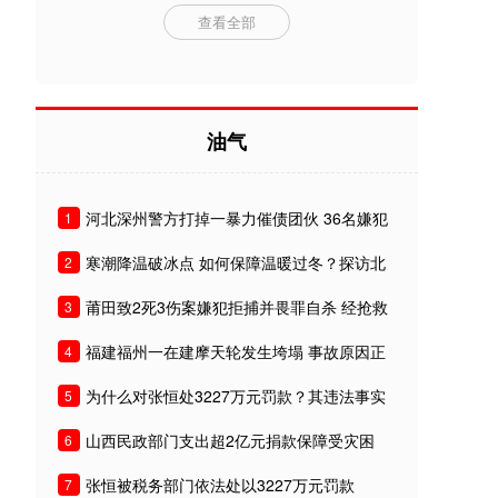
查看全部
油气
河北深州警方打掉一暴力催债团伙 36名嫌犯
1
被刑拘
寒潮降温破冰点 如何保障温暖过冬？探访北
2
京城管及供热
莆田致2死3伤案嫌犯拒捕并畏罪自杀 经抢救
3
无效死亡
福建福州一在建摩天轮发生垮塌 事故原因正
4
在调查中
为什么对张恒处3227万元罚款？其违法事实
5
有哪些？
山西民政部门支出超2亿元捐款保障受灾困
6
难民众基本生活
张恒被税务部门依法处以3227万元罚款
7