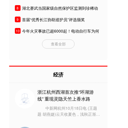
湖北赛武当国家级自然保护区监测到珍稀动
8
物
首届“优秀长江协助巡护员”评选颁奖
9
今年火灾事故已超6000起！电动自行车为何
10
频频爆炸？
查看全部
经济
浙江杭州西湖首次推“环湖游
线” 重现灵隐天竺上香水路
中新网杭州10月18日电 (王题
题 胡燕婕)云天收夏色，浅秋正渐
浓。10月18日，浙江杭州市西湖游
船有限公司推出的惠民多站点“西湖