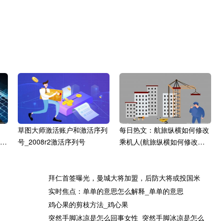
草图大师激活账户和激活序列
每日热文：航旅纵横如何修改
天看
号_2008r2激活序列号
乘机人(航旅纵横如何修改乘
机人信息)
拜仁首签曝光，曼城大将加盟，后防大将或投国米
实时焦点：单单的意思怎么解释_单单的意思
鸡心果的剪枝方法_鸡心果
度
24日20点以后可查分！@江苏
观天下！2023吉林省高考艺术
突然手脚冰凉是怎么回事女性_突然手脚冰凉是怎么