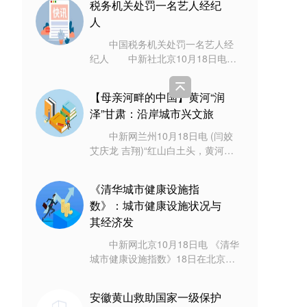
税务机关处罚一名艺人经纪
环湖游
人
中国税务机关处罚一名艺人经
纪人 中新社北京10月18日电
(记者 赵建华)上海市税务局第一稽
查局前期在艺人郑爽偷逃税案件检
【母亲河畔的中国】黄河“润
查过程中
泽”甘肃：沿岸城市兴文旅
中新网兰州10月18日电 (闫姣
艾庆龙 吉翔)“红山白土头，黄河向
西流。”不少人疑问，天下黄河向东
流，为何甘肃永靖县这段黄河却向
《清华城市健康设施指
西
数》：城市健康设施状况与
其经济发
中新网北京10月18日电 《清华
城市健康设施指数》18日在北京发
布。报告成果显示，城市健康设施
指数领先城市以中心城市和东部沿
安徽黄山救助国家一级保护
海城市