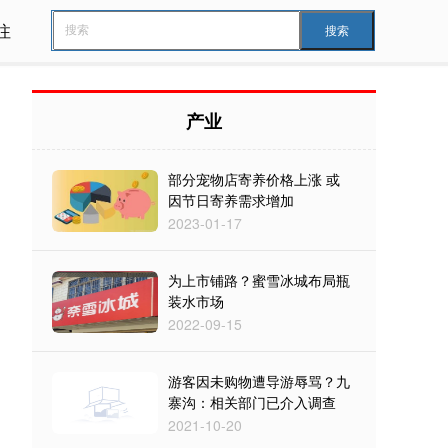
注
搜索
产业
部分宠物店寄养价格上涨 或
因节日寄养需求增加
2023-01-17
为上市铺路？蜜雪冰城布局瓶
装水市场
2022-09-15
游客因未购物遭导游辱骂？九
寨沟：相关部门已介入调查
2021-10-20