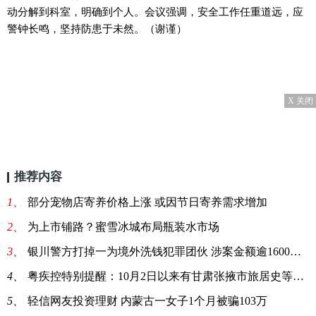
动分解到科室，明确到个人。会议强调，安全工作任重道远，应
警钟长鸣，坚持防患于未然。（谢谨）
X 关闭
推荐内容
1、
部分宠物店寄养价格上涨 或因节日寄养需求增加
2、
为上市铺路？蜜雪冰城布局瓶装水市场
3、
银川警方打掉一为境外洗钱犯罪团伙 涉案金额逾1600万元
4、
粤疾控特别提醒：10月2日以来有甘肃张掖市旅居史等4类人
5、
轻信网友投资理财 内蒙古一女子1个月被骗103万