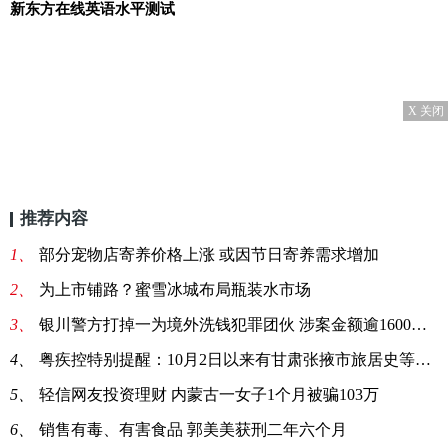
新东方在线英语水平测试
X 关闭
推荐内容
1、
部分宠物店寄养价格上涨 或因节日寄养需求增加
2、
为上市铺路？蜜雪冰城布局瓶装水市场
3、
银川警方打掉一为境外洗钱犯罪团伙 涉案金额逾1600万元
4、
粤疾控特别提醒：10月2日以来有甘肃张掖市旅居史等4类人
5、
轻信网友投资理财 内蒙古一女子1个月被骗103万
6、
销售有毒、有害食品 郭美美获刑二年六个月