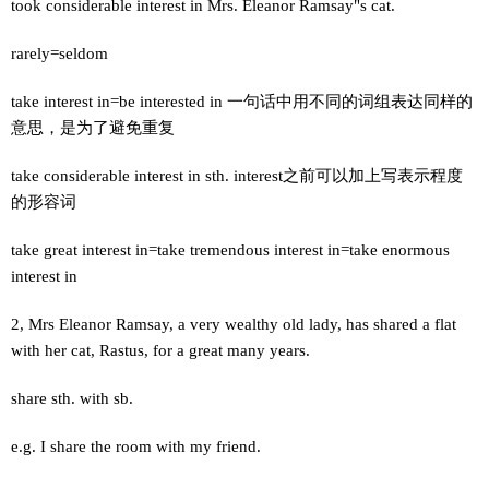
took considerable interest in Mrs. Eleanor Ramsay"s cat.
rarely=seldom
take interest in=be interested in 一句话中用不同的词组表达同样的
意思，是为了避免重复
take considerable interest in sth. interest之前可以加上写表示程度
的形容词
take great interest in=take tremendous interest in=take enormous
interest in
2, Mrs Eleanor Ramsay, a very wealthy old lady, has shared a flat
with her cat, Rastus, for a great many years.
share sth. with sb.
e.g. I share the room with my friend.