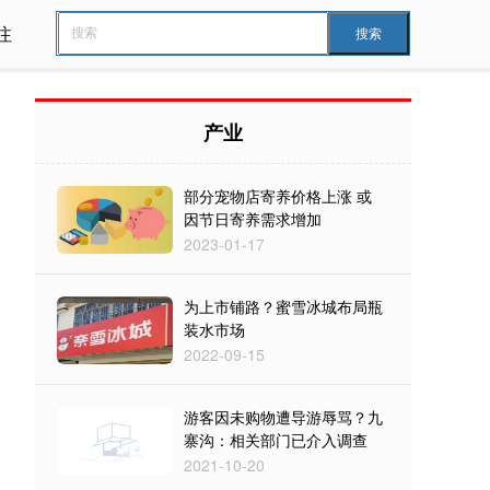
注
搜索
产业
部分宠物店寄养价格上涨 或
因节日寄养需求增加
2023-01-17
为上市铺路？蜜雪冰城布局瓶
装水市场
2022-09-15
游客因未购物遭导游辱骂？九
寨沟：相关部门已介入调查
2021-10-20