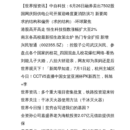
夏消防演习 新要闻
构）-环球聚焦
【世界报资讯】中自科技：6月26日融券卖出7502股
国网庆阳供电公司开展迎峰度夏消防演习 新要闻
求的结构和偏旁（求的结构）-环球聚焦
港股高开高走 恒生科技指数涨幅扩大至2%
南京各高校最新招生政策出炉 热门专业扩招 新增
兴民智通（002355.SZ）：控
盘点各个国家的校花_四国
兴民智通（002355.SZ）：控股子公司武汉兴民、参
股子公司武汉兴民、参股公司
血儿校花爆红网络-看热讯
盘点各个国家的校花_四国混血儿校花爆红网络-看热
武汉英泰斯特均从事无人驾驶
刘能儿子大婚，八抬大轿迎亲，网友却为亲妈还是后
领域相关产业研究_天天简讯
世界观天下！「新闻早知道」7月1日起，杭州主城区
今日！CCTV5直播中国女篮亚洲杯PK新西兰，韩旭
+李
今日！CCTV5直播中国女篮亚
世界资讯：多个重大项目密
世界资讯：多个重大项目密集批复，铁路投资迎来转
洲杯PK新西兰，韩旭+李梦等
批复，铁路投资迎来转折向
世界关注：干冰灭火器使用方法（干冰灭火器）
争小组头名
世界今日报丨贫穷会写进我们的基因？
全资孙公司嘉盛养老为海航投资2.07亿元借款提供担
保