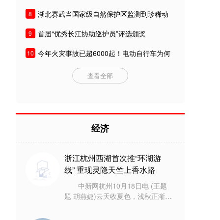
湖北赛武当国家级自然保护区监测到珍稀动
8
物
首届“优秀长江协助巡护员”评选颁奖
9
今年火灾事故已超6000起！电动自行车为何
10
频频爆炸？
查看全部
经济
浙江杭州西湖首次推“环湖游
线” 重现灵隐天竺上香水路
中新网杭州10月18日电 (王题
题 胡燕婕)云天收夏色，浅秋正渐
浓。10月18日，浙江杭州市西湖游
船有限公司推出的惠民多站点“西湖