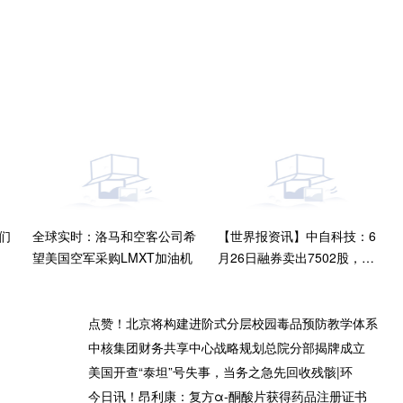
们
全球实时：洛马和空客公司希
【世界报资讯】中自科技：6
望美国空军采购LMXT加油机
月26日融券卖出7502股，融
资融券余额2942.75万元
点赞！北京将构建进阶式分层校园毒品预防教学体系
中核集团财务共享中心战略规划总院分部揭牌成立
美国开查“泰坦”号失事，当务之急先回收残骸|环
港股高开高走 恒生科技指数涨
南京各高校最新招生政策出炉
今日讯！昂利康：复方α-酮酸片获得药品注册证书