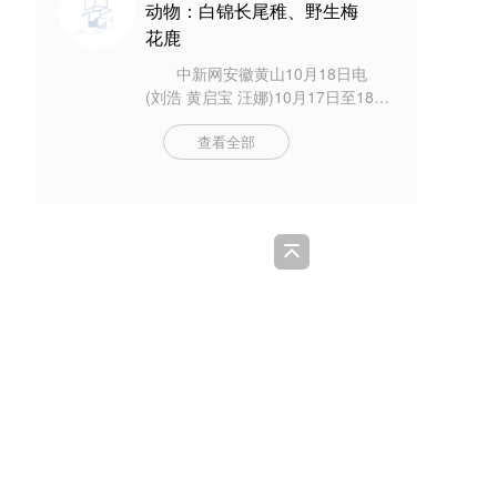
动物：白锦长尾稚、野生梅
花鹿
中新网安徽黄山10月18日电
(刘浩 黄启宝 汪娜)10月17日至18
日，安徽省黄山市当地民警先后救
查看全部
助国家一级保护动物白锦长尾稚和
野生梅花