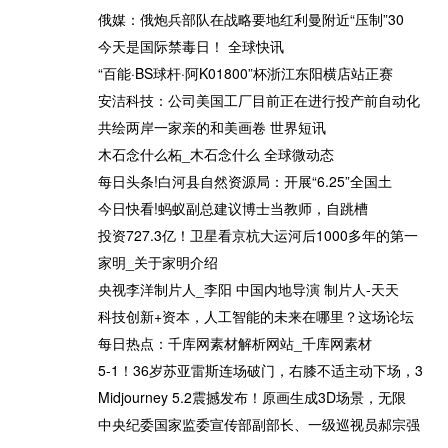
幅扩大至2%
热门专业扩招 新增专业频现-
俄媒：俄炮兵部队在战略要地红利曼附近“压制”30
今日热文
今天是国际禁毒日！ 全球快讯
“百能·BS球杆·阿K01800”杯浙江东阳横店站正赛
安洁科技：公司美国工厂目前正在进行投产前自动化
共绘两岸一家亲的和美画卷 世界短讯
混
刘能儿子大婚，八抬大轿迎
世界观天下！「新闻早知道」
木石念什么柘_木石念什么 全球微动态
亲，网友却为亲妈还是后妈上
7月1日起，杭州主城区将严
每日头条!白河县自然资源局：开展“6.25”全国土
台吵起来了
查；杭州多地开启中小学生暑
今日快看!蚂蚁副总建议博士当教师，自跳槽
期托管服务报名；浙江高考成
投资727.3亿！卫星看京杭大运河后1000多年的第一
绩分数段表出炉
家明_关于家明介绍
央视李洋制片人_李阳 中国内地导演 制片人-天天
集
世界关注：干冰灭火器使用方
世界今日报丨贫穷会写进我们
科技创新+资本，人工智能的未来在哪里？这场论坛
上
法（干冰灭火器）
的基因？
每日热点：千库网素材解析网站_千库网素材
5-1！36岁苏亚雷斯连场破门，右膝不适主动下场，3
Midjourney 5.2震撼发布！原画生成3D场景，无限
中央纪委国家监委宣传部副部长、一级巡视员郝宗强