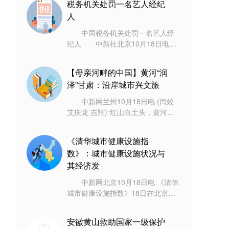
税务机关处罚一名艺人经纪
环湖游
人
中国税务机关处罚一名艺人经
纪人 中新社北京10月18日电
(记者 赵建华)上海市税务局第一稽
查局前期在艺人郑爽偷逃税案件检
【母亲河畔的中国】黄河“润
查过程中
泽”甘肃：沿岸城市兴文旅
中新网兰州10月18日电 (闫姣
艾庆龙 吉翔)“红山白土头，黄河向
西流。”不少人疑问，天下黄河向东
流，为何甘肃永靖县这段黄河却向
《清华城市健康设施指
西
数》：城市健康设施状况与
其经济发
中新网北京10月18日电 《清华
城市健康设施指数》18日在北京发
布。报告成果显示，城市健康设施
指数领先城市以中心城市和东部沿
安徽黄山救助国家一级保护
海城市