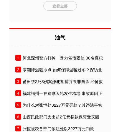
查看全部
油气
河北深州警方打掉一暴力催债团伙 36名嫌犯
1
被刑拘
寒潮降温破冰点 如何保障温暖过冬？探访北
2
京城管及供热
莆田致2死3伤案嫌犯拒捕并畏罪自杀 经抢救
3
无效死亡
福建福州一在建摩天轮发生垮塌 事故原因正
4
在调查中
为什么对张恒处3227万元罚款？其违法事实
5
有哪些？
山西民政部门支出超2亿元捐款保障受灾困
6
难民众基本生活
张恒被税务部门依法处以3227万元罚款
7