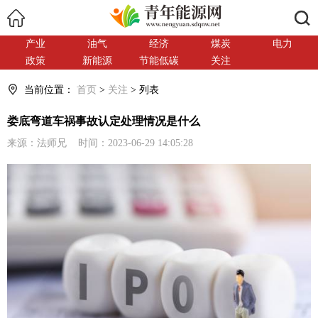
搜索
产业
油气
经济
煤炭
电力
政策
新能源
节能低碳
关注
当前位置：
首页
>
关注
> 列表
娄底弯道车祸事故认定处理情况是什么
来源：法师兄 时间：2023-06-29 14:05:28