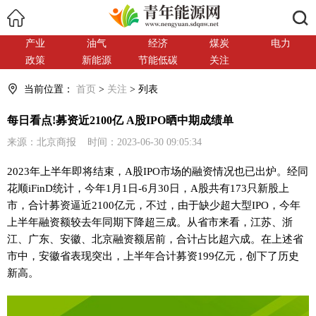
搜索
产业
油气
经济
煤炭
电力
政策
新能源
节能低碳
关注
当前位置：
首页
>
关注
> 列表
每日看点!募资近2100亿 A股IPO晒中期成绩单
来源：北京商报 时间：2023-06-30 09:05:34
2023年上半年即将结束，A股IPO市场的融资情况也已出炉。经同
花顺iFinD统计，今年1月1日-6月30日，A股共有173只新股上
市，合计募资逼近2100亿元，不过，由于缺少超大型IPO，今年
上半年融资额较去年同期下降超三成。从省市来看，江苏、浙
江、广东、安徽、北京融资额居前，合计占比超六成。在上述省
市中，安徽省表现突出，上半年合计募资199亿元，创下了历史
新高。