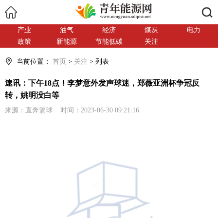
搜索
产业
油气
经济
煤炭
电力
政策
新能源
节能低碳
关注
当前位置：
首页
>
关注
> 列表
速讯：下午18点！李梦意外发声球迷，郑薇亚洲杯争冠反
转，姚明没白等
来源：直奔篮球 时间：2023-06-30 09:21:16