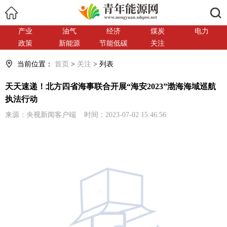
搜索
产业
油气
经济
煤炭
电力
政策
新能源
节能低碳
关注
当前位置：
首页
>
关注
> 列表
天天速递！北方四省海事联合开展“海安2023”渤海海域巡航
执法行动
来源：央视新闻客户端 时间：2023-07-02 15:46:56