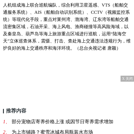
人机组成海上联合巡航编队，综合利用卫星遥感、VTS（船舶交
通服务系统）、AIS（船舶自动识别系统）、CCTV（视频监控系
统）等现代化手段，重点对莱州湾、渤海湾、辽东湾等船舶交通
流密集区域，石油开采、海上风电、渔商碰撞等高风险海域，以
及秦皇岛、葫芦岛等海上旅游重点区域进行巡航，运用“陆海空
天”立体巡查体系，震慑、打击、查处海上交通违法违规行为，维
护良好的海上交通秩序和海洋环境。（总台央视记者 唐颖）
X 关闭
推荐内容
1、
部分宠物店寄养价格上涨 或因节日寄养需求增加
2、
为上市铺路？蜜雪冰城布局瓶装水市场