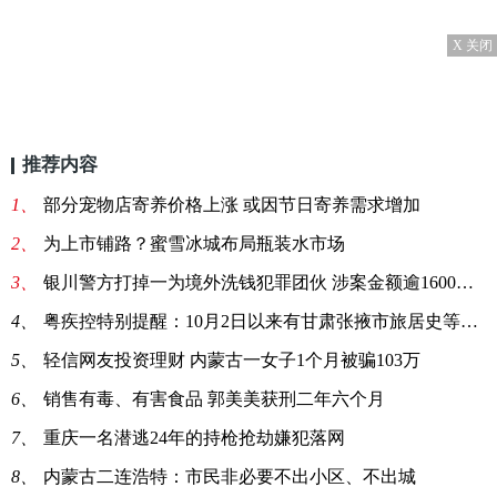
X 关闭
推荐内容
1、
部分宠物店寄养价格上涨 或因节日寄养需求增加
2、
为上市铺路？蜜雪冰城布局瓶装水市场
3、
银川警方打掉一为境外洗钱犯罪团伙 涉案金额逾1600万元
4、
粤疾控特别提醒：10月2日以来有甘肃张掖市旅居史等4类人
5、
轻信网友投资理财 内蒙古一女子1个月被骗103万
6、
销售有毒、有害食品 郭美美获刑二年六个月
7、
重庆一名潜逃24年的持枪抢劫嫌犯落网
8、
内蒙古二连浩特：市民非必要不出小区、不出城