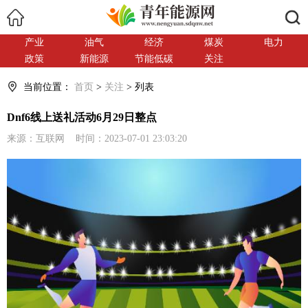
搜索
产业
油气
经济
煤炭
电力
政策
新能源
节能低碳
关注
当前位置：
首页
>
关注
> 列表
Dnf6线上送礼活动6月29日整点
来源：互联网 时间：2023-07-01 23:03:20