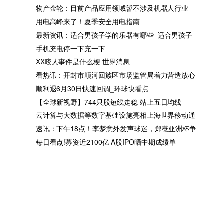
青藏铁路进入动车时代！
物产金轮：目前产品应用领
物产金轮：目前产品应用领域暂不涉及机器人行业
暂不涉及机器人行业
用电高峰来了！夏季安全用电指南
最新资讯：适合男孩子学的乐器有哪些_适合男孩子
手机充电停一下充一下
XX咬人事件是什么梗 世界消息
看热讯：开封市顺河回族区市场监管局着力营造放心
手机充电停一下充一下
XX咬人事件是什么梗 世界
顺利退6月30日快速回调_环球快看点
息
【全球新视野】744只股短线走稳 站上五日均线
云计算与大数据等数字基础设施亮相上海世界移动通
速讯：下午18点！李梦意外发声球迷，郑薇亚洲杯争
每日看点!募资近2100亿 A股IPO晒中期成绩单
【全球新视野】744只股短线
云计算与大数据等数字基础
走稳 站上五日均线
施亮相上海世界移动通信大
天天观热点