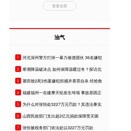
查看全部
油气
河北深州警方打掉一暴力催债团伙 36名嫌犯
1
被刑拘
寒潮降温破冰点 如何保障温暖过冬？探访北
2
京城管及供热
莆田致2死3伤案嫌犯拒捕并畏罪自杀 经抢救
3
无效死亡
福建福州一在建摩天轮发生垮塌 事故原因正
4
在调查中
为什么对张恒处3227万元罚款？其违法事实
5
有哪些？
山西民政部门支出超2亿元捐款保障受灾困
6
难民众基本生活
张恒被税务部门依法处以3227万元罚款
7