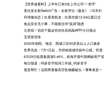
域
用电高峰来了！夏季安全用电
最新资讯：适合男孩子学的乐
【世界速看料】上半年已有5名上市公司“一把手”
指南
器有哪些_适合男孩子学的乐
美任发全新Switch广告：全家齐玩《森友》《马车8》
器
环球微动态丨红星美凯龙：红星控股13.04亿股已过
食品安全无小事，不能留任何“鼠洞”隐患
注意啦！切勿下载这些涉诈高风险APP|今日视点
宝塔形货垛
消
看热讯：开封市顺河回族区市
顺利退6月30日快速回调_环球
2022年朝阳、海淀、西城三区60岁及以上人口最多
场监管局着力营造放心舒心的
快看点
世界讯息：7月1日起，市郊铁路城市副中心线、怀柔
旅游市场消费环境
6月29日拓普集团涨5.46%，前海开源中国稀缺资产混
每日报道：吗多音字组词三年级_吗多音字
晨意帮忙丨岳阳男童被高空坠物砸破头！肇事者是一
设
速讯：下午18点！李梦意外发
每日看点!募资近2100亿 A股
会|
声球迷，郑薇亚洲杯争冠反
IPO晒中期成绩单
转，姚明没白等