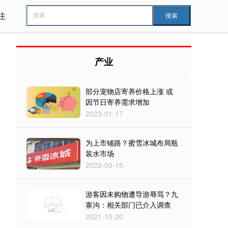
注
搜索
产业
部分宠物店寄养价格上涨 或
因节日寄养需求增加
2023-01-17
为上市铺路？蜜雪冰城布局瓶
装水市场
2022-09-15
游客因未购物遭导游辱骂？九
寨沟：相关部门已介入调查
2021-10-20