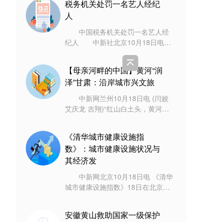
税务机关处罚一名艺人经纪
环湖游
人
中国税务机关处罚一名艺人经
纪人 中新社北京10月18日电
(记者 赵建华)上海市税务局第一稽
查局前期在艺人郑爽偷逃税案件检
【母亲河畔的中国】黄河“润
查过程中
泽”甘肃：沿岸城市兴文旅
中新网兰州10月18日电 (闫姣
艾庆龙 吉翔)“红山白土头，黄河向
西流。”不少人疑问，天下黄河向东
流，为何甘肃永靖县这段黄河却向
《清华城市健康设施指
西
数》：城市健康设施状况与
其经济发
中新网北京10月18日电 《清华
城市健康设施指数》18日在北京发
布。报告成果显示，城市健康设施
指数领先城市以中心城市和东部沿
安徽黄山救助国家一级保护
海城市