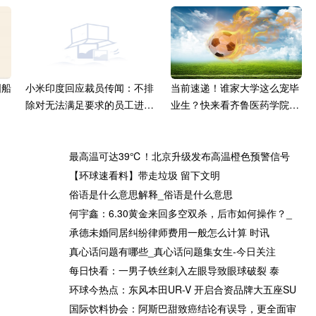
国船
小米印度回应裁员传闻：不排
当前速递！谁家大学这么宠毕
除对无法满足要求的员工进行
业生？快来看齐鲁医药学院的
合理优化
毕业烧烤晚会
最高温可达39℃！北京升级发布高温橙色预警信号
【环球速看料】带走垃圾 留下文明
俗语是什么意思解释_俗语是什么意思
花
银行理财一直亏损没到期怎么
当前滚动:不知不觉，2023已
何宇鑫：6.30黄金来回多空双杀，后市如何操作？_
办 试试这样应对止损-世界观
经过去一半了
承德未婚同居纠纷律师费用一般怎么计算 时讯
天下
真心话问题有哪些_真心话问题集女生-今日关注
每日快看：一男子铁丝刺入左眼导致眼球破裂 泰
环球今热点：东风本田UR-V 开启合资品牌大五座SU
国际饮料协会：阿斯巴甜致癌结论有误导，更全面审