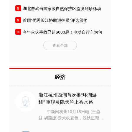
湖北赛武当国家级自然保护区监测到珍稀动
8
物
首届“优秀长江协助巡护员”评选颁奖
9
今年火灾事故已超6000起！电动自行车为何
10
频频爆炸？
查看全部
经济
浙江杭州西湖首次推“环湖游
线” 重现灵隐天竺上香水路
中新网杭州10月18日电 (王题
题 胡燕婕)云天收夏色，浅秋正渐
浓。10月18日，浙江杭州市西湖游
船有限公司推出的惠民多站点“西湖