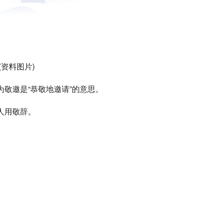
(资料图片)
敬邀是“恭敬地邀请”的意思。
人用敬辞。