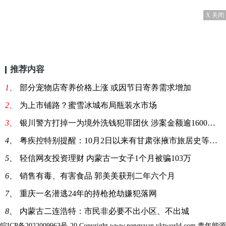
X 关闭
推荐内容
1、
部分宠物店寄养价格上涨 或因节日寄养需求增加
2、
为上市铺路？蜜雪冰城布局瓶装水市场
3、
银川警方打掉一为境外洗钱犯罪团伙 涉案金额逾1600万元
4、
粤疾控特别提醒：10月2日以来有甘肃张掖市旅居史等4类人
5、
轻信网友投资理财 内蒙古一女子1个月被骗103万
6、
销售有毒、有害食品 郭美美获刑二年六个月
7、
重庆一名潜逃24年的持枪抢劫嫌犯落网
8、
内蒙古二连浩特：市民非必要不出小区、不出城
皖ICP备2022009963号-20
Copyright www.nengyuan.yktworld.com 青年能源