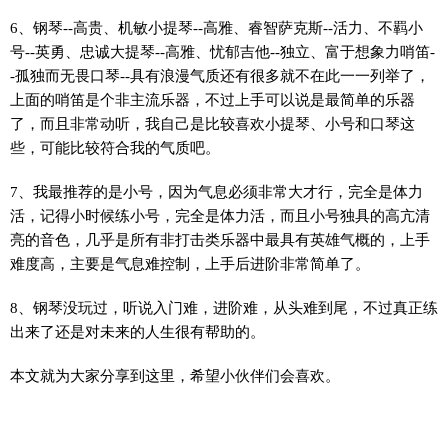
6、钢琴--高贵、机敏小提琴--高雅、睿智萨克斯--活力、不羁小
号--英勇、忠诚大提琴--高雅、忧郁吉他--独立、富于想象力哨笛-
-孤独而无畏口琴--具有浪漫气质还有很多就不在此一一列举了，
上面的哨笛是个非主流乐器，不过上手可以说是最简单的乐器
了，而且非常动听，我自己是比较喜欢小提琴、小号和口琴这
些，可能比较符合我的气质吧。
7、我最推荐的是小号，因为气息必须非常大才行，完全是体力
活，记得小时候练小号，完全是体力活，而且小号独具的高亢清
亮的音色，几乎是所有非打击类乐器中最具有英雄气概的，上手
难度高，主要是气息难控制，上手后进阶非常简单了。
8、钢琴没玩过，听说入门难，进阶难，从头难到尾，不过真正练
出来了还是对未来的人生很有帮助的。
本文就为大家分享到这里，希望小伙伴们会喜欢。