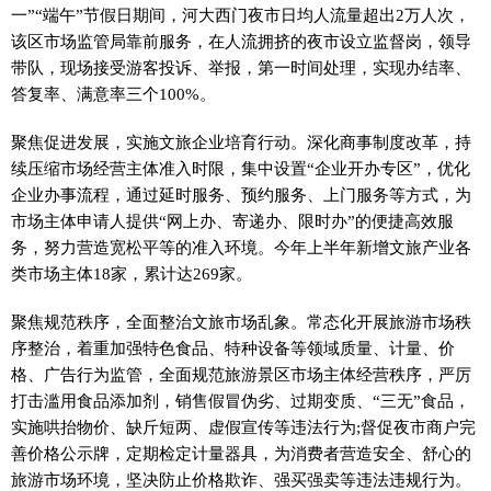
一”“端午”节假日期间，河大西门夜市日均人流量超出2万人次，
该区市场监管局靠前服务，在人流拥挤的夜市设立监督岗，领导
带队，现场接受游客投诉、举报，第一时间处理，实现办结率、
答复率、满意率三个100%。
聚焦促进发展，实施文旅企业培育行动。深化商事制度改革，持
续压缩市场经营主体准入时限，集中设置“企业开办专区”，优化
企业办事流程，通过延时服务、预约服务、上门服务等方式，为
市场主体申请人提供“网上办、寄递办、限时办”的便捷高效服
务，努力营造宽松平等的准入环境。今年上半年新增文旅产业各
类市场主体18家，累计达269家。
聚焦规范秩序，全面整治文旅市场乱象。常态化开展旅游市场秩
序整治，着重加强特色食品、特种设备等领域质量、计量、价
格、广告行为监管，全面规范旅游景区市场主体经营秩序，严厉
打击滥用食品添加剂，销售假冒伪劣、过期变质、“三无”食品，
实施哄抬物价、缺斤短两、虚假宣传等违法行为;督促夜市商户完
善价格公示牌，定期检定计量器具，为消费者营造安全、舒心的
旅游市场环境，坚决防止价格欺诈、强买强卖等违法违规行为。