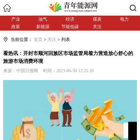
搜索
产业
油气
经济
煤炭
电力
政策
新能源
节能低碳
关注
当前位置：
首页
>
关注
> 列表
看热讯：开封市顺河回族区市场监管局着力营造放心舒心的
旅游市场消费环境
来源：中国日报网 时间：2023-06-30 12:21:20