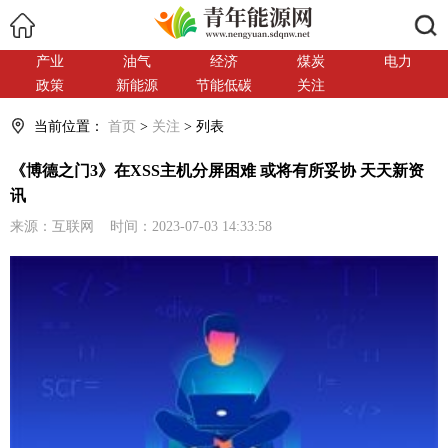
搜索
产业
油气
经济
煤炭
电力
政策
新能源
节能低碳
关注
当前位置：
首页
>
关注
> 列表
《博德之门3》在XSS主机分屏困难 或将有所妥协 天天新资
讯
来源：互联网 时间：2023-07-03 14:33:58