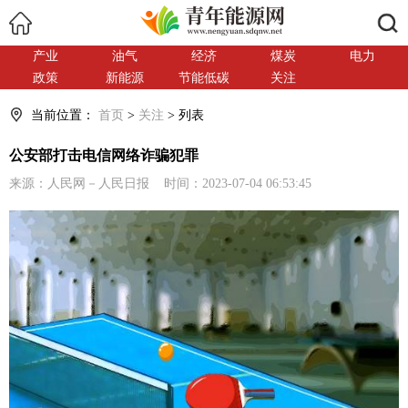
搜索
产业
油气
经济
煤炭
电力
政策
新能源
节能低碳
关注
当前位置：
首页
>
关注
> 列表
公安部打击电信网络诈骗犯罪
来源：人民网－人民日报 时间：2023-07-04 06:53:45