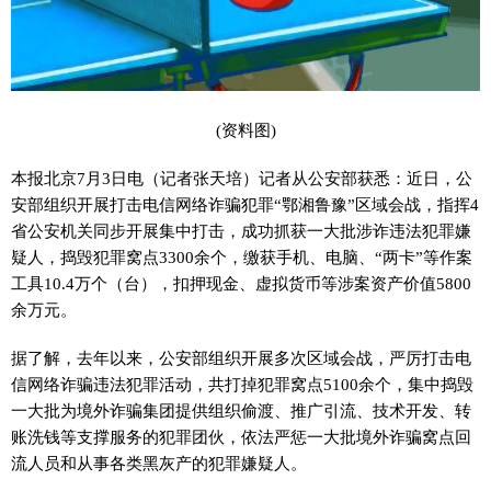
(资料图)
本报北京7月3日电（记者张天培）记者从公安部获悉：近日，公
安部组织开展打击电信网络诈骗犯罪“鄂湘鲁豫”区域会战，指挥4
省公安机关同步开展集中打击，成功抓获一大批涉诈违法犯罪嫌
疑人，捣毁犯罪窝点3300余个，缴获手机、电脑、“两卡”等作案
工具10.4万个（台），扣押现金、虚拟货币等涉案资产价值5800
余万元。
据了解，去年以来，公安部组织开展多次区域会战，严厉打击电
信网络诈骗违法犯罪活动，共打掉犯罪窝点5100余个，集中捣毁
一大批为境外诈骗集团提供组织偷渡、推广引流、技术开发、转
账洗钱等支撑服务的犯罪团伙，依法严惩一大批境外诈骗窝点回
流人员和从事各类黑灰产的犯罪嫌疑人。