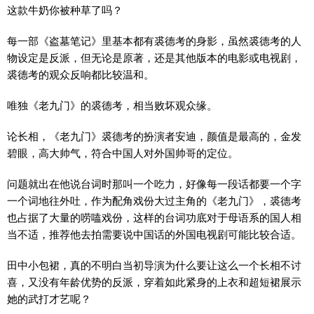
这款牛奶你被种草了吗？
每一部《盗墓笔记》里基本都有裘德考的身影，虽然裘德考的人
物设定是反派，但无论是原著，还是其他版本的电影或电视剧，
裘德考的观众反响都比较温和。
唯独《老九门》的裘德考，相当败坏观众缘。
论长相，《老九门》裘德考的扮演者安迪，颜值是最高的，金发
碧眼，高大帅气，符合中国人对外国帅哥的定位。
问题就出在他说台词时那叫一个吃力，好像每一段话都要一个字
一个词地往外吐，作为配角戏份大过主角的《老九门》，裘德考
也占据了大量的唠嗑戏份，这样的台词功底对于母语系的国人相
当不适，推荐他去拍需要说中国话的外国电视剧可能比较合适。
田中小包裙，真的不明白当初导演为什么要让这么一个长相不讨
喜，又没有年龄优势的反派，穿着如此紧身的上衣和超短裙展示
她的武打才艺呢？