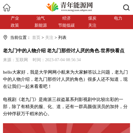
搜索
产业
油气
经济
煤炭
电力
政策
新能源
节能低碳
关注
当前位置：
首页
>
关注
> 列表
老九门中的人物介绍 老九门那些讨人厌的角色-世界快看点
来源：互联网 时间：2023-07-04 08:56:34
hello大家好，我是大学网网小航来为大家解答以上问题，老九门
中的人物介绍，老九门那些讨人厌的角色）很多人还不知道，现
在让我们一起来看看吧！
电视剧《老九门》是南派三叔盗墓系列影视剧中比较出彩的一
部，除了有精美的服、化、道，还有一群高颜值演员的加持，分
分钟俘获万千稻米的心。