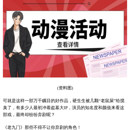
(资料图)
可就是这样一部万千瞩目的好作品，硬生生被几颗“老鼠屎”给搅
臭了，有多少人最初冲着盗墓大IP，演员的知名度和颜值来看这
部戏，最终却纷纷弃剧呢？
《老九门》那些不得不让你弃剧的角色！