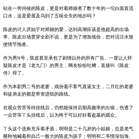
站在一旁伺候的陈皮，更是对着师娘煮了数十年的一坨白面直流
口水，这是爱屋及乌到了五味全失的地步吗？
陈皮的讨人厌始于对师娘的爱，达到高潮应该是他超高的出场
率。陈皮出场贯穿全剧不说，更是为了增加戏份，把对话注水致
使情节拖沓。
作为男N号，陈皮甚至承包了剧情以外的所有广告。一度让人怀
疑陈皮才是《老九门》的男主，网友纷纷吐槽，直接叫《陈皮
传》得了。
作为本剧男二号的老婆，戏份毫不客气直逼女主，二月红的老婆
和徒弟走的都是带资进组的路线。
在观众苦苦等待挂线后，仍然能保持后期高频率的出镜，伤透了
一众苦等丫头挂线后，以为终于可以好好看盗墓的观众。
丫头这个选角充斥着矛盾，明明是二十几岁的小姑娘，总是老气
横秋地喊着和自己一般大的陈皮为孩子；明明和二爷情深似海、