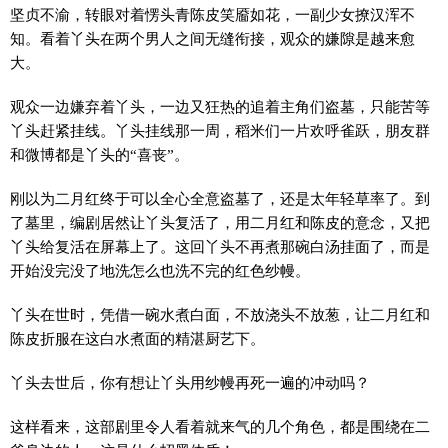
坚贞不渝，转眼对着愣头青陈皮笑靥如花，一副少女撩汉浑不
知。看着丫头在两个男人之间无缝衔接，观众的嫌隙是越来愈
大。
观众一边嫌弃着丫头，一边又狂热的追着主角们盗墓，只能苦等
丫头赶紧挂线。丫头挂线那一周，稻米们一片欢呼雀跃，朋友群
和微博都是丫头的“喜丧”。
刚以为二月红终于可以全心全意盗墓了，还是太年轻草率了。到
了墓里，编剧居然让丫头复活了，用二月红和陈皮的意念，又把
丫头给复活在屏幕上了。这回丫头不再煮那碗白汤挂面了，而是
开始没完没了地洗怎么也洗不完的红色纱幔。
丫头在世时，凭借一碗水煮白面，不放浇头不放葱，让二月红和
陈皮折服在这白水煮面的精湛厨艺下。
丫头去世后，你有想让丫头用纱幔再死一遍的冲动吗？
这样看来，这部剧里令人看着就来气的几个角色，都是围绕在二