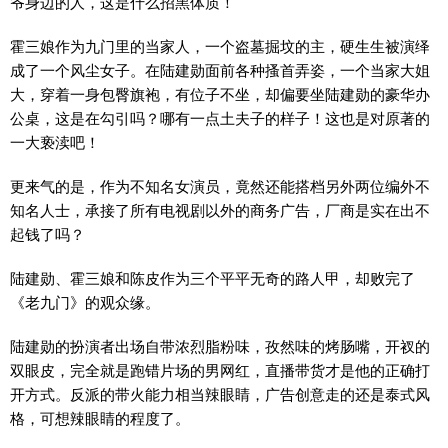
爷身边的人，这是什么招黑体质！
霍三娘作为九门里的当家人，一个盗墓掘坟的主，硬生生被演绎
成了一个风尘女子。在陆建勋面前各种搔首弄姿，一个当家大姐
大，穿着一身包臀旗袍，有位子不坐，却偏要坐陆建勋的豪华办
公桌，这是在勾引吗？哪有一点土夫子的样子！这也是对原著的
一大亵渎吧！
更来气的是，作为不知名女演员，竟然还能搭档另外两位编外不
知名人士，承接了所有电视剧以外的商务广告，厂商是实在出不
起钱了吗？
陆建勋、霍三娘和陈皮作为三个平平无奇的路人甲，却败完了
《老九门》的观众缘。
陆建勋的扮演者出场自带浓烈脂粉味，孜然味的烤肠嘴，开衩的
双眼皮，完全就是跑错片场的男网红，直播带货才是他的正确打
开方式。反派的带火能力相当辣眼睛，广告创意走的还是泰式风
格，可想辣眼睛的程度了。