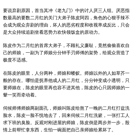
要说弃剧原因，首当其冲《老九门》中的讨人厌三人组。厌恶指
数最高的要数二月红的关门大弟子陈皮阿四，角色的心狠手辣不
会成为观众弃剧的理由，坏人的恶劣程度和收视率成反比，只会
是大众持续追剧坐看恶势力欢快领饭盒的原动力。
陈皮作为二月红的首席大弟子，不顾礼义廉耻，竟然偷偷喜欢自
己的师娘，一副为了师娘分分钟手刃师傅的架势，给观众营造了
极度不适感。
在陈皮的眼里，人分两种，师娘和蝼蚁。师娘以外的人如草芥一
般的存在。哪怕是抚养他成人的二月红，分分钟变成小透明，只
要师娘在，陈皮的眼里再也容不进其他，陈皮的心只因师娘的一
颦一笑而牵动着。
伺候师傅师娘两副面孔，师娘叫陈皮给熬了一晚的二月红打盆洗
脸水，陈皮一脸不悦地去了，回来伺候二月红洗簌，一张打工人
求下班的臭脸。反观对刚进屋的师娘，陈皮倒是两步并一步，殷
情上前帮忙拿东西，生怕一碗面把自己亲师娘给累坏了。