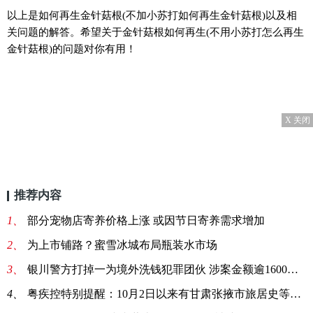
以上是如何再生金针菇根(不加小苏打如何再生金针菇根)以及相
关问题的解答。希望关于金针菇根如何再生(不用小苏打怎么再生
金针菇根)的问题对你有用！
X 关闭
推荐内容
1、
部分宠物店寄养价格上涨 或因节日寄养需求增加
2、
为上市铺路？蜜雪冰城布局瓶装水市场
3、
银川警方打掉一为境外洗钱犯罪团伙 涉案金额逾1600万元
4、
粤疾控特别提醒：10月2日以来有甘肃张掖市旅居史等4类人