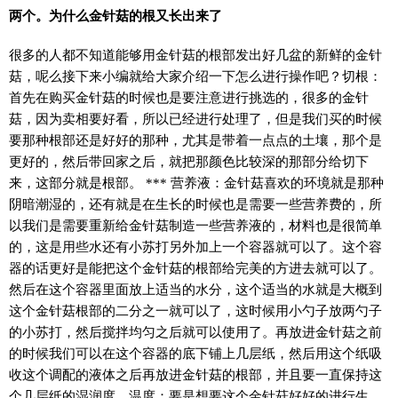
两个。为什么金针菇的根又长出来了
很多的人都不知道能够用金针菇的根部发出好几盆的新鲜的金针
菇，呢么接下来小编就给大家介绍一下怎么进行操作吧？切根：
首先在购买金针菇的时候也是要注意进行挑选的，很多的金针
菇，因为卖相要好看，所以已经进行处理了，但是我们买的时候
要那种根部还是好好的那种，尤其是带着一点点的土壤，那个是
更好的，然后带回家之后，就把那颜色比较深的那部分给切下
来，这部分就是根部。 *** 营养液：金针菇喜欢的环境就是那种
阴暗潮湿的，还有就是在生长的时候也是需要一些营养费的，所
以我们是需要重新给金针菇制造一些营养液的，材料也是很简单
的，这是用些水还有小苏打另外加上一个容器就可以了。这个容
器的话更好是能把这个金针菇的根部给完美的方进去就可以了。
然后在这个容器里面放上适当的水分，这个适当的水就是大概到
这个金针菇根部的二分之一就可以了，这时候用小勺子放两勺子
的小苏打，然后搅拌均匀之后就可以使用了。再放进金针菇之前
的时候我们可以在这个容器的底下铺上几层纸，然后用这个纸吸
收这个调配的液体之后再放进金针菇的根部，并且要一直保持这
个几层纸的湿润度。温度：要是想要这个金针菇好好的进行生