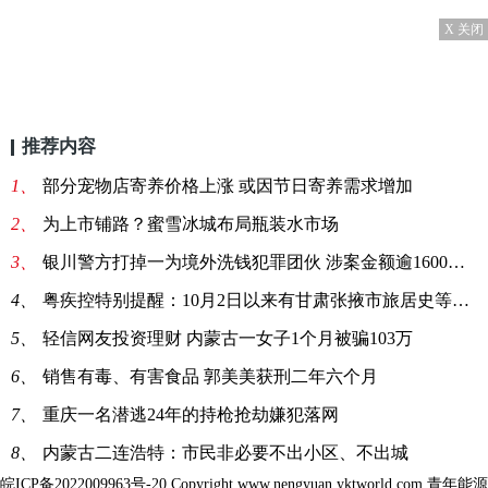
X 关闭
推荐内容
1、
部分宠物店寄养价格上涨 或因节日寄养需求增加
2、
为上市铺路？蜜雪冰城布局瓶装水市场
3、
银川警方打掉一为境外洗钱犯罪团伙 涉案金额逾1600万元
4、
粤疾控特别提醒：10月2日以来有甘肃张掖市旅居史等4类人
5、
轻信网友投资理财 内蒙古一女子1个月被骗103万
6、
销售有毒、有害食品 郭美美获刑二年六个月
7、
重庆一名潜逃24年的持枪抢劫嫌犯落网
8、
内蒙古二连浩特：市民非必要不出小区、不出城
皖ICP备2022009963号-20
Copyright www.nengyuan.yktworld.com 青年能源