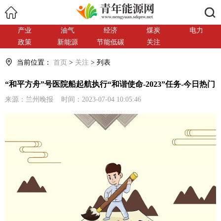
搜索
产业
油气
经济
煤炭
电力
政策
新能源
节能低碳
关注
当前位置：
首页
>
关注
> 列表
“和平方舟”号医院船起航执行“和谐使命-2023”任务-今日热门
来源：兰州晚报 时间：2023-07-04 10:05:46